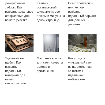
Декоративные
Свайно-
Все о тротуарной
заборы: Как
ростверковый
плитке: как
выбрать идеальное
фундамент: все
выбрать
оформление для
плюсы и минусы на
идеальный вариант
вашего участка
одной странице
для дачных
дорожек
Удельный вес
Масляная краска
Как создать
щебня: Как
для стен: секреты
уникальный стол
выбрать
выбора и
из паллетов: шаг
идеальный
применения
за шагом к
материал для
идеальной
вашего
меблировке
строительного
проекта