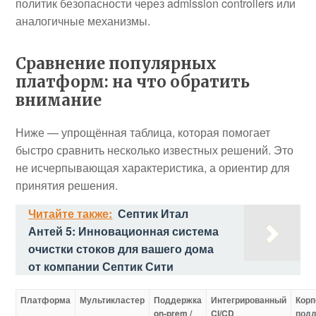
политик безопасности через admission controllers или
аналогичные механизмы.
Сравнение популярных
платформ: на что обратить
внимание
Ниже — упрощённая таблица, которая помогает
быстро сравнить несколько известных решений. Это
не исчерпывающая характеристика, а ориентир для
принятия решения.
Читайте также:
Септик Итал
Антей 5: Инновационная система
очистки стоков для вашего дома
от компании Септик Сити
Платформа
Мультикластер
Поддержка
Интегрированный
Корп
on‑prem /
CI/CD
под