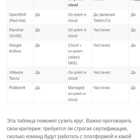
cloud
OpenShift
Да
On‑prem и
Да (включая
Да
(Red Hat)
cloud
Tekton/CI)
Rancher
Да
On‑prem и
Частично
Да
(SUSE)
cloud
Google
Да
Cloud +
Частично
Да
Anthos
on‑prem
(через
GKE)
VMware
Да
On‑prem и
Частично
Да
Tanzu
cloud
Platform9
Да
Managed
Частично
Да
on‑prem и
cloud
Эта таблица поможет сузить круг. Важно проговорить
свои критерии: требуется ли строгая сертификация,
сколько команд будут работать с платформой и какой