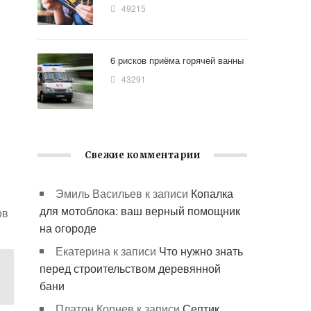
49215
6 рисков приёма горячей ванны
43291
Свежие комментарии
Эмиль Васильев
к записи
Копалка
для мотоблока: ваш верный помощник
ов
на огороде
Екатерина
к записи
Что нужно знать
перед строительством деревянной
бани
Платон Корнев
к записи
Септик