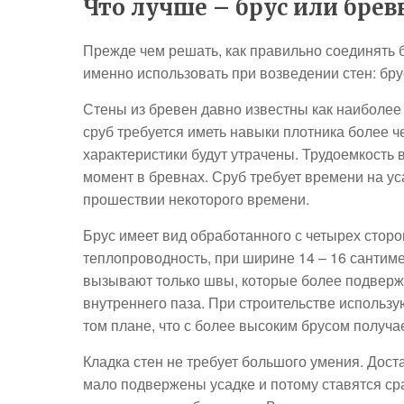
Что лучше – брус или брев
Прежде чем решать, как правильно соединять б
именно использовать при возведении стен: бру
Стены из бревен давно известны как наиболее
сруб требуется иметь навыки плотника более ч
характеристики будут утрачены. Трудоемкость
момент в бревнах. Сруб требует времени на уса
прошествии некоторого времени.
Брус имеет вид обработанного с четырех сторон
теплопроводность, при ширине 14 – 16 сантимет
вызывают только швы, которые более подверже
внутреннего паза. При строительстве использую
том плане, что с более высоким брусом получ
Кладка стен не требует большого умения. Дост
мало подвержены усадке и потому ставятся ср