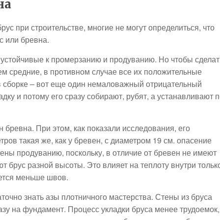
на
рус при строительстве, многие не могут определиться, что
с или бревна.
 устойчивые к промерзанию и продуванию. Но чтобы сделат
ем средние, в противном случае все их положительные
 в сборке – вот еще один немаловажный отрицательный
дку и потому его сразу собирают, рубят, а устанавливают 
 бревна. При этом, как показали исследования, его
ров такая же, как у бревен, с диаметром 19 см. опасение
ны продуванию, поскольку, в отличие от бревен не имеют
т брус разной высоты. Это влияет на теплоту внутри тольк
ается меньше швов.
аточно знать азы плотничного мастерства. Стены из бруса
азу на фундамент. Процесс укладки бруса менее трудоемок,