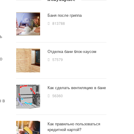
Баня после гриппа
813788
ь
Отделка бани блок-хаусом
по
57579
Как сделать вентиляцию в бане
56360
о в
Как правильно пользоваться
кредитной картой?