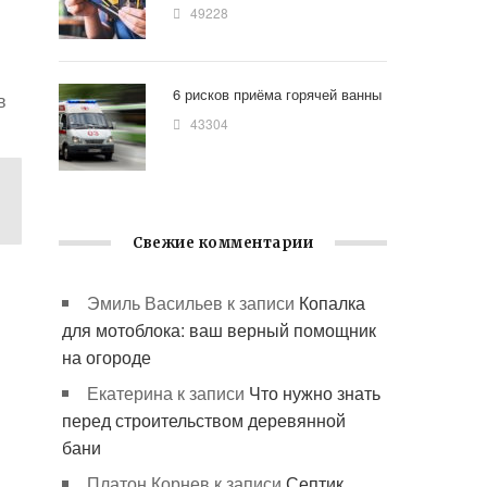
49228
6 рисков приёма горячей ванны
в
43304
Свежие комментарии
Эмиль Васильев
к записи
Копалка
для мотоблока: ваш верный помощник
на огороде
Екатерина
к записи
Что нужно знать
перед строительством деревянной
бани
Платон Корнев
к записи
Септик