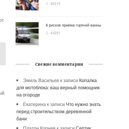
49215
от
6 рисков приёма горячей ванны
43291
Свежие комментарии
Эмиль Васильев
к записи
Копалка
для мотоблока: ваш верный помощник
ый
на огороде
Екатерина
к записи
Что нужно знать
перед строительством деревянной
бани
Платон Корнев
к записи
Септик