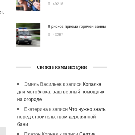
49218
я.
6 рисков приёма горячей ванны
43297
Свежие комментарии
Эмиль Васильев
к записи
Копалка
для мотоблока: ваш верный помощник
на огороде
Екатерина
к записи
Что нужно знать
перед строительством деревянной
бани
Платон Корнев
к записи
Септик