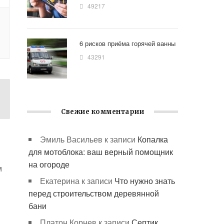
49217
6 рисков приёма горячей ванны
43291
Свежие комментарии
Эмиль Васильев
к записи
Копалка
для мотоблока: ваш верный помощник
на огороде
м
Екатерина
к записи
Что нужно знать
перед строительством деревянной
бани
Платон Корнев
к записи
Септик