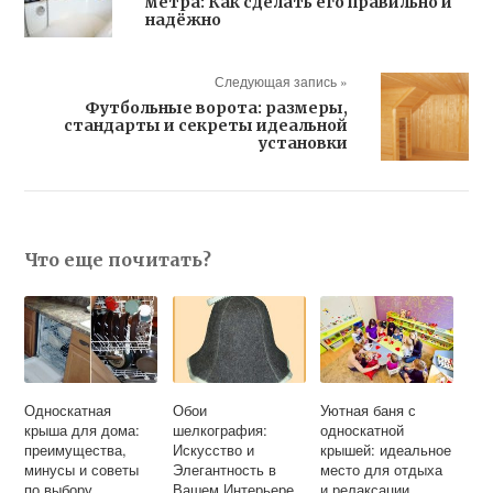
метра: Как сделать его правильно и
надёжно
Следующая запись »
Футбольные ворота: размеры,
стандарты и секреты идеальной
установки
Что еще почитать?
Односкатная
Обои
Уютная баня с
крыша для дома:
шелкография:
односкатной
преимущества,
Искусство и
крышей: идеальное
минусы и советы
Элегантность в
место для отдыха
по выбору
Вашем Интерьере
и релаксации